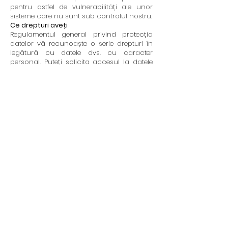
pentru astfel de vulnerabilități ale unor
sisteme care nu sunt sub controlul nostru.
Ce drepturi aveți
Regulamentul general privind protecția
datelor vă recunoaște o serie drepturi în
legătură cu datele dvs. cu caracter
personal. Puteți solicita accesul la datele
dvs., corectarea oricăror greșeli din
fișierele noastre și/sau vă puteți opune la
prelucrarea datelor dvs. cu caracter
personal. De asemenea, vă puteți exercita
dreptul de a vă plânge autorității de
supraveghere competente sau de a vă
adresa justiției. După caz, puteți beneficia
și de dreptul de a solicita ștergerea datelor
dvs. cu caracter personal, dreptul la
restricționarea prelucrării datelor dvs. și
dreptul la portabilitatea datelor.
Pentru a vă putea exercita drepturile, ne
puteți contacta folosind detaliile de
contact expuse mai sus. Vă rugăm să
rețineți următoarele aspecte dacă doriți
să vă exercitați aceste drepturi:
Identitate. Luăm în serios confidențialitatea
tuturor înregistrărilor care conțin date cu