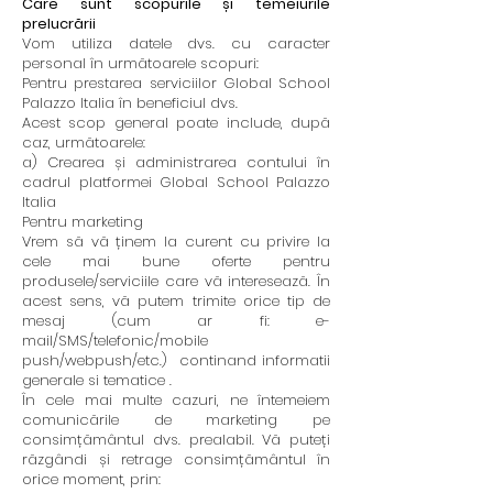
Care sunt scopurile și temeiurile
prelucrării
Vom utiliza datele dvs. cu caracter
personal în următoarele scopuri:
Pentru prestarea serviciilor Global School
Palazzo Italia în beneficiul dvs.
Acest scop general poate include, după
caz, următoarele:
a) Crearea și administrarea contului în
cadrul platformei Global School Palazzo
Italia
Pentru marketing
Vrem să vă ținem la curent cu privire la
cele mai bune oferte pentru
produsele/serviciile care vă interesează. În
acest sens, vă putem trimite orice tip de
mesaj (cum ar fi: e-
mail/SMS/telefonic/mobile
push/webpush/etc.) continand informatii
generale si tematice .
În cele mai multe cazuri, ne întemeiem
comunicările de marketing pe
consimțământul dvs. prealabil. Vă puteți
răzgândi și retrage consimțământul în
orice moment, prin: