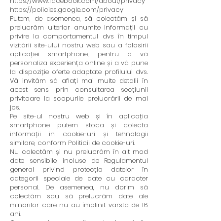
https://www.facebook.com/about/privacy
https://policies.google.com/privacy
Putem, de asemenea, să colectăm și să
prelucrăm ulterior anumite informații cu
privire la comportamentul dvs în timpul
vizitării site-ului nostru web sau a folosirii
aplicației smartphone, pentru a vă
personaliza experiența online și a vă pune
la dispoziție oferte adaptate profilului dvs.
Vă invităm să aflați mai multe detalii în
acest sens prin consultarea secțiunii
privitoare la scopurile prelucrării de mai
jos.
Pe site-ul nostru web și în aplicația
smartphone putem stoca și colecta
informații in cookie-uri și tehnologii
similare, conform Politicii de cookie-uri.
Nu colectăm și nu prelucrăm în alt mod
date sensibile, incluse de Regulamentul
general privind protecția datelor în
categorii speciale de date cu caracter
personal. De asemenea, nu dorim să
colectăm sau să prelucrăm date ale
minorilor care nu au împlinit varsta de 16
ani.