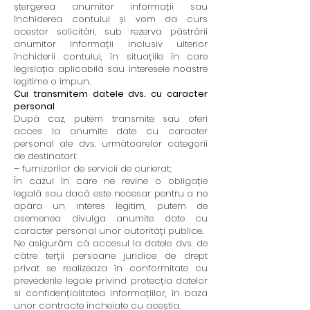
ștergerea anumitor informații sau
închiderea contului și vom da curs
acestor solicitări, sub rezerva păstrării
anumitor informații inclusiv ulterior
închiderii contului, în situațiile în care
legislația aplicabilă sau interesele noastre
legitime o impun.
Cui transmitem datele dvs. cu caracter
personal
După caz, putem transmite sau oferi
acces la anumite date cu caracter
personal ale dvs. următoarelor categorii
de destinatari:
– furnizorilor de servicii de curierat;
În cazul în care ne revine o obligație
legală sau dacă este necesar pentru a ne
apăra un interes legitim, putem de
asemenea divulga anumite date cu
caracter personal unor autorități publice.
Ne asigurăm că accesul la datele dvs. de
către terții persoane juridice de drept
privat se realizeaza în conformitate cu
prevederile legale privind protecția datelor
si confidențialitatea informațiilor, în baza
unor contracte încheiate cu aceștia.