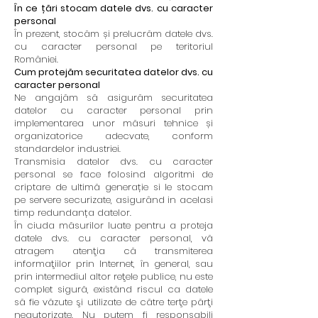
În ce țări stocam datele dvs. cu caracter
personal
În prezent, stocăm și prelucrăm datele dvs.
cu caracter personal pe teritoriul
României.
Cum protejăm securitatea datelor dvs. cu
caracter personal
Ne angajăm să asigurăm securitatea
datelor cu caracter personal prin
implementarea unor măsuri tehnice și
organizatorice adecvate, conform
standardelor industriei.
Transmisia datelor dvs. cu caracter
personal se face folosind algoritmi de
criptare de ultimă generație si le stocam
pe servere securizate, asigurând in acelasi
timp redundanța datelor.
În ciuda măsurilor luate pentru a proteja
datele dvs. cu caracter personal, vă
atragem atenţia că transmiterea
informaţiilor prin Internet, în general, sau
prin intermediul altor reţele publice, nu este
complet sigură, existând riscul ca datele
să fie văzute şi utilizate de către terţe părţi
neautorizate. Nu putem fi responsabili