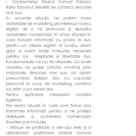
– Contactarea Global School Palazzo
Italia folosind detaliile de contact descrise
mai sus.
În anumite situații, ne putem baza
activitățile de marketing pe interesul nostru
legitim de a ne promova și dezvolta
activitatea comercială. În orice situație în
care folosim informații cu privire la dvs.
pentru un interes legitim al nostru, avem
grijă și luăm toate măsurile necesare
pentru ca drepturile și libertățile dvs.
fundamentale să nu fie afectate. Cu toate
acestea, ne puteți solicita oricând, prin
mijloacele descrise mai sus, să oprim
prelucrarea datelor dvs. cu caracter
personal în scop de marketing, urmând
să dăm curs cererii dvs.
Pentru apărarea intereselor noastre
legitime
Pot exista situații în care vom folosi sau
transmite informații pentru a ne proteja
drepturile și activitatea comercială.
Acestea pot include:
– Măsuri de protecție a site-ului web și a
utilizatorilor platformei Global School