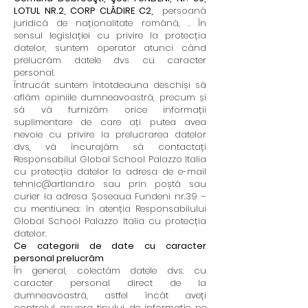
LOTUL NR.2, CORP CLĂDIRE C2,
persoană
juridică de naționalitate română, . În
sensul legislației cu privire la protecția
datelor, suntem operator atunci când
prelucrăm datele dvs cu caracter
personal.
Întrucât suntem întotdeauna deschiși să
aflăm opiniile dumneavoastră, precum și
să vă furnizăm orice informații
suplimentare de care ați putea avea
nevoie cu privire la prelucrarea datelor
dvs, vă încurajăm să contactați
Responsabilul Global School Palazzo Italia
cu protecția datelor la adresa de e-mail
tehnic@artland.ro
sau prin poștă sau
curier la adresa Șoseaua Fundeni nr.39 –
cu mentiunea: în atenția Responsabilului
Global School Palazzo Italia cu protecția
datelor.
Ce categorii de date cu caracter
personal prelucrăm
În general, colectăm datele dvs. cu
caracter personal direct de la
dumneavoastră, astfel încât aveți
controlul asupra tipului de informație pe