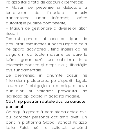
Palazzo Italia față de atacuri cibernetice:
– Măsuri de prevenire și detectare a
tentativelor de fraudare, inclusiv
transmiterea unor informații către
autoritățile publice competente;
– Măsuri de gestionare a diverselor altor
riscuri.
Temeiul general al acestor tipuri de
prelucrări este interesul nostru legitim de a
ne apăra activitatea , fiind înțeles că ne
asigurăm că toate măsurile pe care le
luăm garantează un echilibru între
interesele noastre și drepturile și libertățile
dvs. fundamentale.
De asemenea, în anumite cazuri ne
întemeiem prelucrarea pe dispoziții legale
cum ar fi obligația de a asigura paza
bunurilor și valorilor prevăzută de
legislatia aplicabila in aceasta materie.
Cât timp păstrăm datele dvs. cu caracter
personal
Ca regulă generală, vom stoca datele dvs.
cu caracter personal cât timp aveți un
cont în platforma Global School Palazzo
Italia. Puteți să ne solicitați oricând