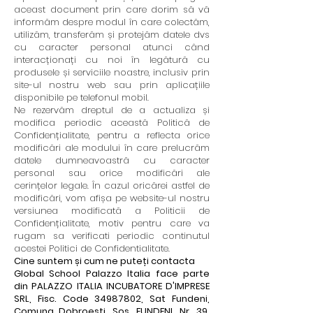
aceast document prin care dorim să vă
informăm despre modul în care colectăm,
utilizăm, transferăm și protejăm datele dvs
cu caracter personal atunci când
interacționați cu noi în legătură cu
produsele și serviciile noastre, inclusiv prin
site-ul nostru web sau prin aplicațiile
disponibile pe telefonul mobil.
Ne rezervăm dreptul de a actualiza și
modifica periodic această Politică de
Confidențialitate, pentru a reflecta orice
modificări ale modului în care prelucrăm
datele dumneavoastră cu caracter
personal sau orice modificări ale
cerințelor legale. În cazul oricărei astfel de
modificări, vom afișa pe website-ul nostru
versiunea modificată a Politicii de
Confidențialitate, motiv pentru care va
rugam sa verificati periodic continutul
acestei Politici de Confidentialitate.
Cine suntem și cum ne puteți contacta
Global School Palazzo Italia face parte
din PALAZZO ITALIA INCUBATORE D'IMPRESE
SRL, Fisc. Code
34987802
, Sat Fundeni,
Comuna Dobroeşti, Şos. FUNDENI, Nr. 39,