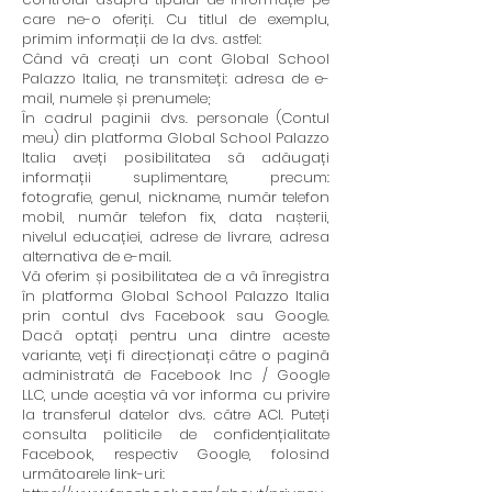
care ne-o oferiți. Cu titlul de exemplu,
primim informații de la dvs. astfel:
Când vă creați un cont Global School
Palazzo Italia, ne transmiteți: adresa de e-
mail, numele și prenumele;
În cadrul paginii dvs. personale (Contul
meu) din platforma Global School Palazzo
Italia aveți posibilitatea să adăugați
informații suplimentare, precum:
fotografie, genul, nickname, număr telefon
mobil, număr telefon fix, data nașterii,
nivelul educației, adrese de livrare, adresa
alternativa de e-mail.
Vă oferim și posibilitatea de a vă înregistra
în platforma Global School Palazzo Italia
prin contul dvs Facebook sau Google.
Dacă optați pentru una dintre aceste
variante, veți fi direcționați către o pagină
administrată de Facebook Inc / Google
LLC, unde aceștia vă vor informa cu privire
la transferul datelor dvs. către ACI. Puteți
consulta politicile de confidențialitate
Facebook, respectiv Google, folosind
următoarele link-uri: