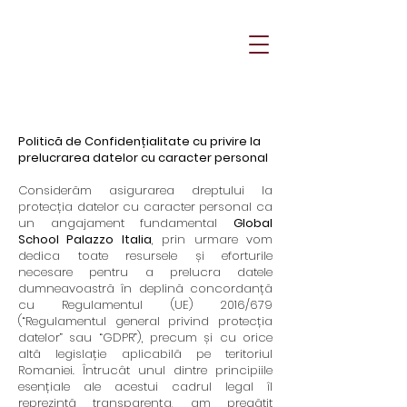
Politică de Confidențialitate cu privire la
prelucrarea datelor cu caracter personal
Considerăm asigurarea dreptului la
protecția datelor cu caracter personal ca
un angajament fundamental
Global
School Palazzo Italia
, prin urmare vom
dedica toate resursele și eforturile
necesare pentru a prelucra datele
dumneavoastră în deplină concordanță
cu Regulamentul (UE) 2016/679
(“Regulamentul general privind protecția
datelor” sau “GDPR”), precum și cu orice
altă legislație aplicabilă pe teritoriul
Romaniei. Întrucât unul dintre principiile
esențiale ale acestui cadrul legal îl
reprezintă transparența, am pregătit